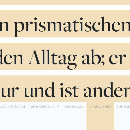
n prismatische
en Alltag ab; er 
ur und ist anden
DAS LABYRINTH
DIE HAFENKNEIPE
»BEI BASSO«
NEUES SEHEN
RUE PAR