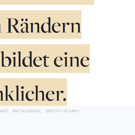
n Rändern
bildet eine
klicher.
ADIS
DAS TANZLOKAL
DER STIMMENLÄRM