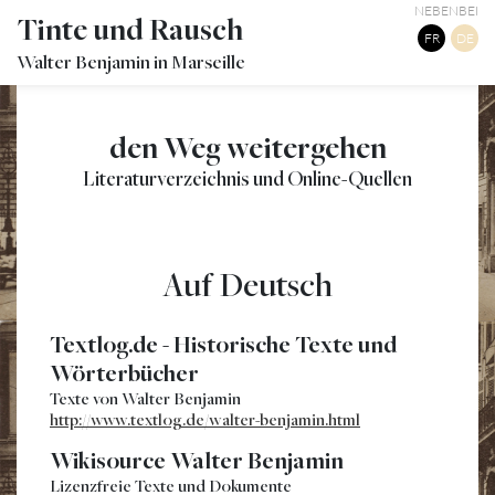
NEBENBEI
Tinte und Rausch
FR
DE
Walter Benjamin in Marseille
den Weg weitergehen
Literaturverzeichnis und Online-Quellen
Auf Deutsch
Textlog.de - Historische Texte und
Wörterbücher
Texte von Walter Benjamin
http://www.textlog.de/walter-benjamin.html
Wikisource Walter Benjamin
Lizenzfreie Texte und Dokumente