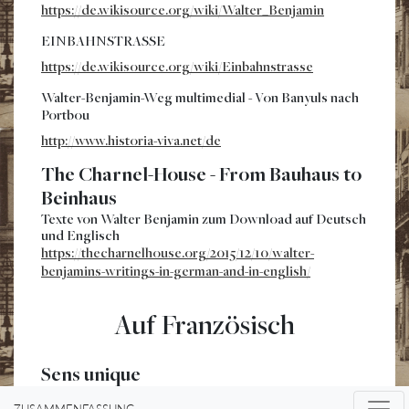
https://de.wikisource.org/wiki/Walter_Benjamin
EINBAHNSTRASSE
https://de.wikisource.org/wiki/Einbahnstrasse
Walter-Benjamin-Weg multimedial - Von Banyuls nach
Portbou
http://www.historia-viva.net/de
The Charnel-House - From Bauhaus to
Beinhaus
Texte von Walter Benjamin zum Download auf Deutsch
und Englisch
https://thecharnelhouse.org/2015/12/10/walter-
benjamins-writings-in-german-and-in-english/
Auf Französisch
Sens unique
de Walter Benjamin ed. Maurice Nadeau
ZUSAMMENFASSUNG