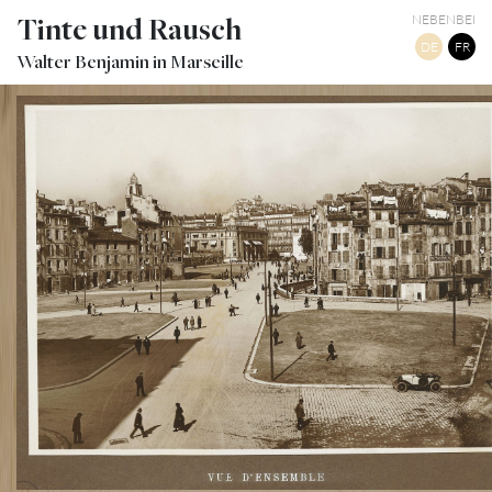
Tinte und Rausch
NEBENBEI
DE
FR
Walter Benjamin in Marseille
RUE ET PLACES DU QUARTIER DE LA BOURSE À RÉNOVER
TWITTER
TUMBLR
PINTEREST