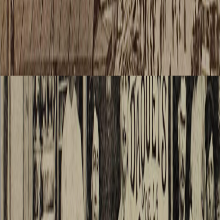
unartik
Erdbod
großen