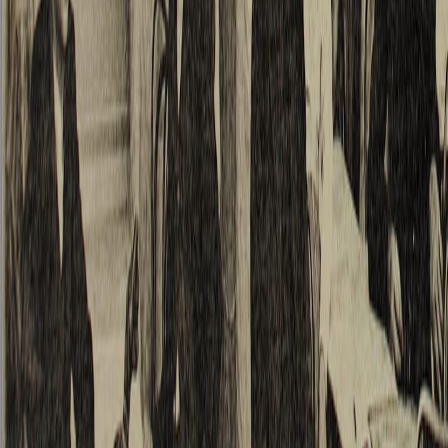
machte
die ich,
rüstige