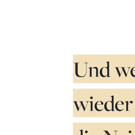
Und we
wieder 