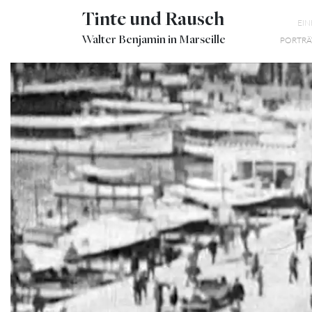
Tinte und Rausch
EI
Walter Benjamin in Marseille
PORTRÄ
LE PONT TRANSBORDEUR
EXTRAIT MARSEILLE VIEUX-PORT