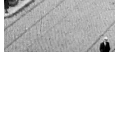
TWITTER
TUMBLR
PINTEREST