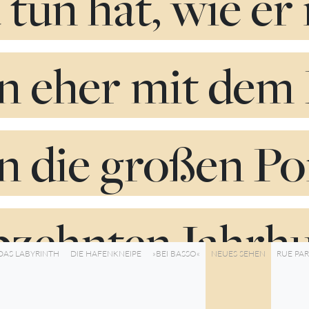
tun hat, wie er 
n eher mit dem B
n die großen Por
bzehnten Jahrhu
DAS LABYRINTH
DIE HAFENKNEIPE
»BEI BASSO«
NEUES SEHEN
RUE PAR