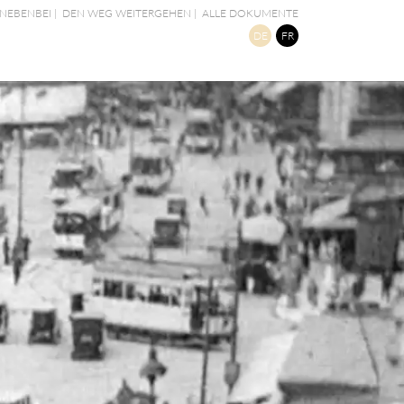
NEBENBEI
|
DEN WEG WEITERGEHEN
|
ALLE DOKUMENTE
DE
FR