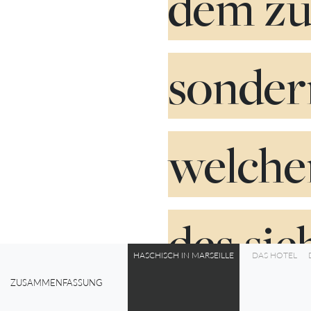
dem zu 
sonder
welche
des sie
HASCHISCH IN MARSEILLE
DAS HOTEL
ZUSAMMENFASSUNG
0%