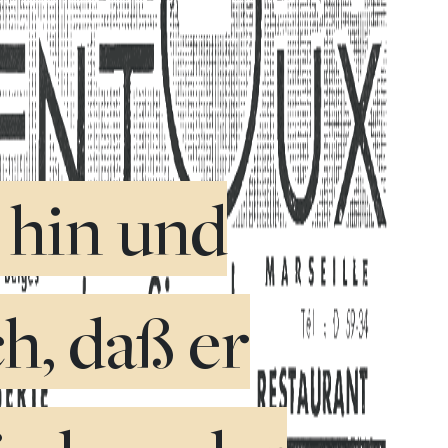
 hin und
h, daß er