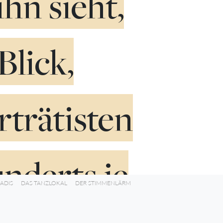
ihn sieht,
lick,
trätisten
nderts je
ADIS
DAS TANZLOKAL
DER STIMMENLÄRM