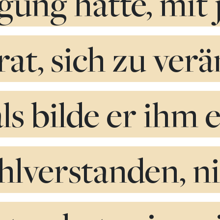
gung hatte, mit
rat, sich zu ver
als bilde er ihm 
hlverstanden, n