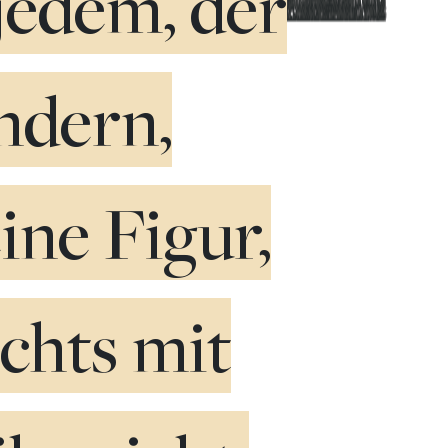
 jedem, der
ändern,
eine Figur,
ichts mit