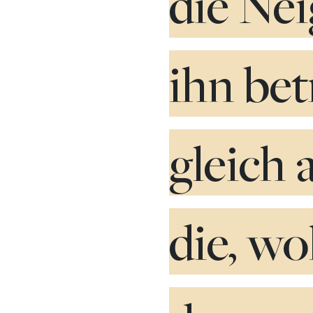
die Nei
ihn bet
gleich 
die, wo