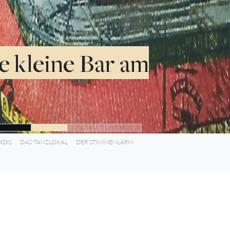
ie kleine Bar am
ADIS
DAS TANZLOKAL
DER STIMMENLÄRM
2:20