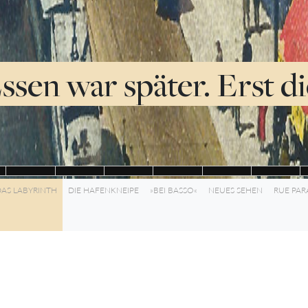
ssen war später. Erst d
AS LABYRINTH
DIE HAFENKNEIPE
»BEI BASSO«
NEUES SEHEN
RUE PAR