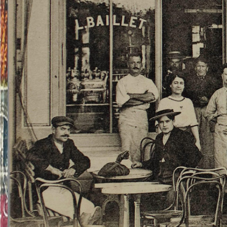
TWITTER
TUMBLR
PINTEREST