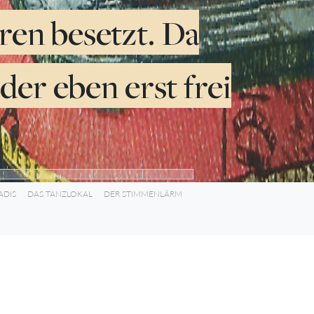
ren besetzt. Da
der eben erst frei
ADIS
DAS TANZLOKAL
DER STIMMENLÄRM
2:20