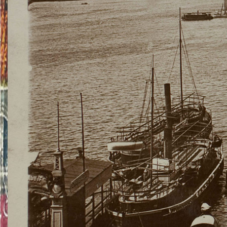
TWITTER
TUMBLR
PINTEREST