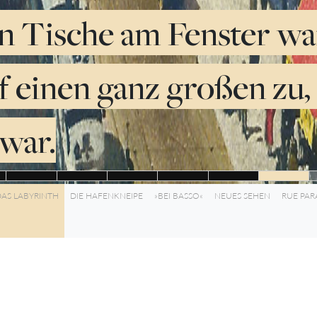
n Tische am Fenster wa
f einen ganz großen zu, 
war.
AS LABYRINTH
DIE HAFENKNEIPE
»BEI BASSO«
NEUES SEHEN
RUE PAR