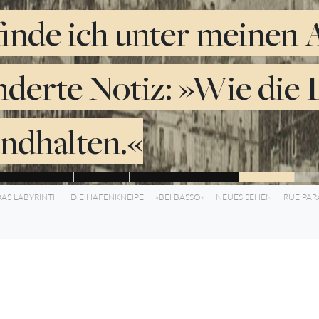
 finde ich unter meinen
derte Notiz: »Wie die 
andhalten.«
AS LABYRINTH
DIE HAFENKNEIPE
»BEI BASSO«
NEUES SEHEN
RUE PAR