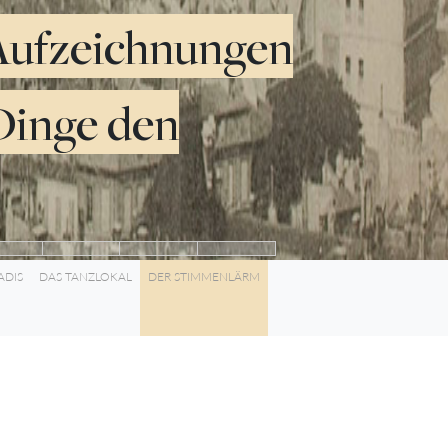
 Aufzeichnungen
Dinge den
ADIS
DAS TANZLOKAL
DER STIMMENLÄRM
2:45