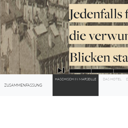
Jedenfalls
die verwun
Blicken st
HASCHISCH IN MARSEILLE
DAS HOTEL
D
0%
ZUSAMMENFASSUNG