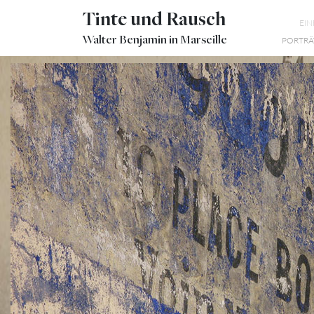
Tinte und Rausch
EI
Walter Benjamin in Marseille
PORTRÄ
MARSEILLE
WALTER BENJAMIN,
MUR RUE DE LYON
HASCHISCH IN MARSEILLE
MANUSCRIT