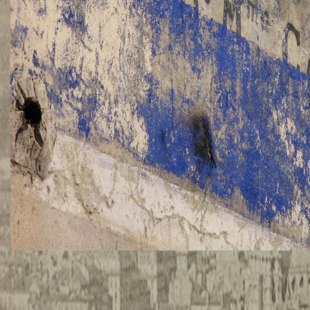
TWITTER
TUMBLR
PINTEREST