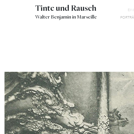
Tinte und Rausch
EI
Walter Benjamin in Marseille
PORTRÄ
14
CAFÉ RICHE
MARSEILLE INTÉRIEUR
MARSEILLE CAFÉ RICHE
CAFÉ RICHE