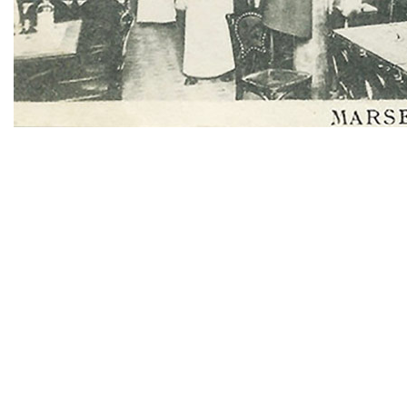
TWITTER
TUMBLR
PINTEREST