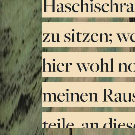
Haschischr
zu sitzen; w
hier wohl n
meinen Rau
teile, an die