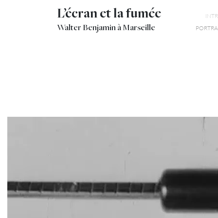
L’écran et la fumée
INT
Walter Benjamin à Marseille
PORTRAI
4
CACHET POSTE 1928
MOHOLY-NAGY IMPRESSIONEN VOM ALTEN MARSEILLER HAFEN