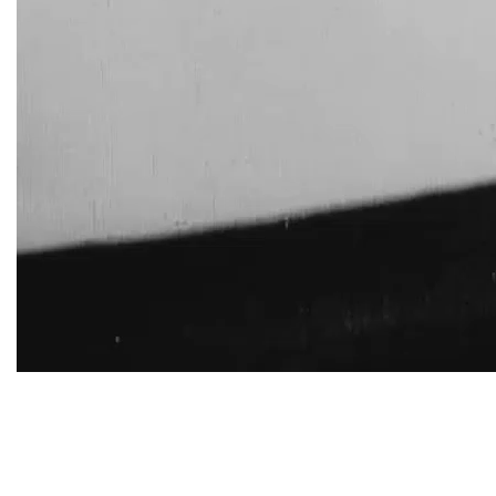
TWITTER
TUMBLR
PINTEREST