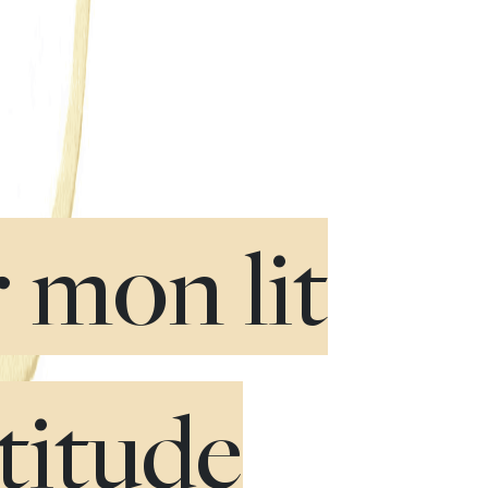
r mon lit
rtitude