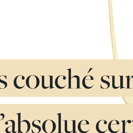
is couché su
l’absolue ce