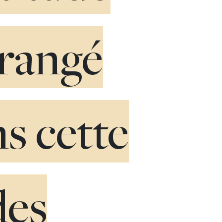
érangé
s cette
des