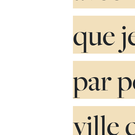
que j
par p
ville