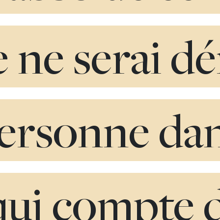
e ne serai d
ersonne dan
 qui compte 