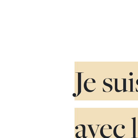
Je su
avec 