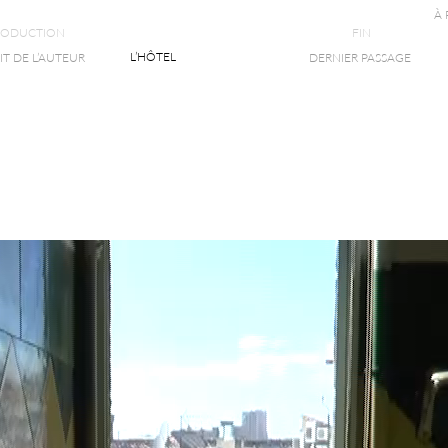
À
RODUCTION
FIN
L’HÔTEL
T DE L’AUTEUR
DERNIER PASSAGE