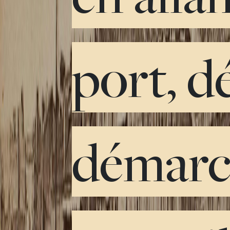
port, d
démarc