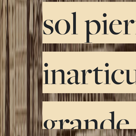
sol pie
inarticu
grande 