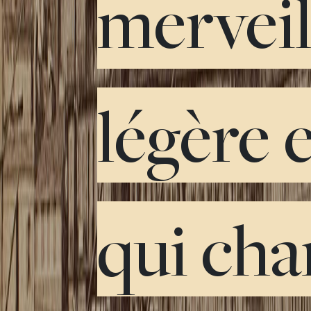
mervei
légère 
qui cha