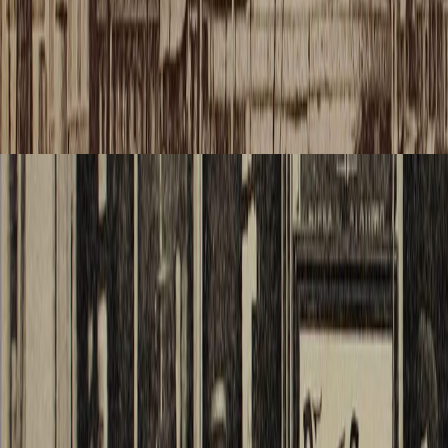
sol d’u
campag
laquelle