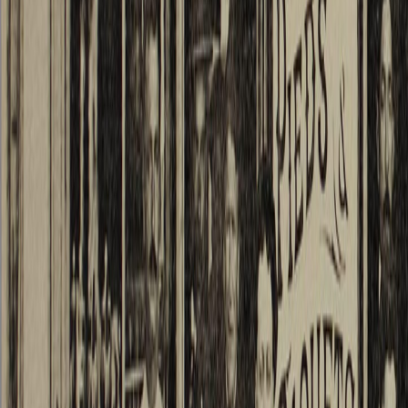
pèlerin
m’ache