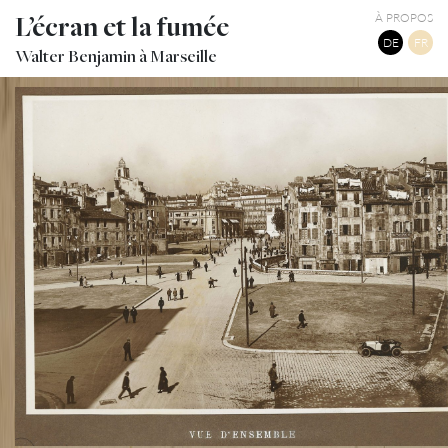
L’écran et la fumée
À PROPOS
DE
FR
Walter Benjamin à Marseille
RUE ET PLACES DU QUARTIER DE LA BOURSE À RÉNOVER
TWITTER
TUMBLR
PINTEREST