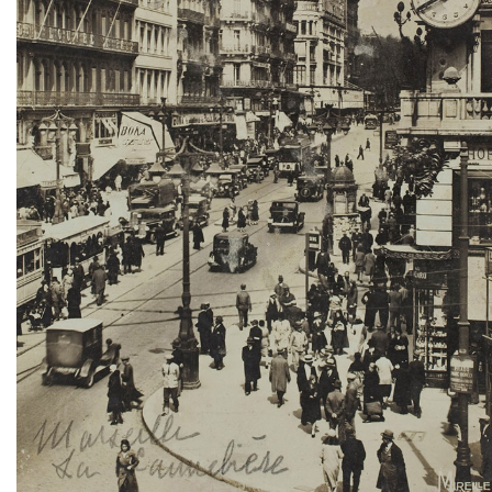
TWITTER
TUMBLR
PINTEREST