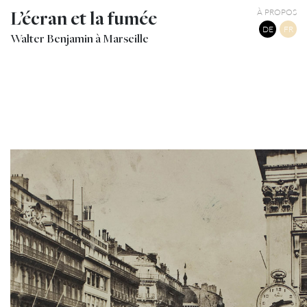
L’écran et la fumée
À PROPOS
DE
FR
Walter Benjamin à Marseille
18
LA CANEBIÈRE