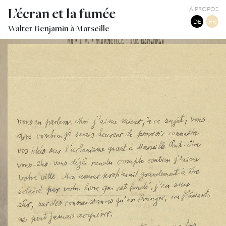
L’écran et la fumée
À PROPOS
DE
FR
Walter Benjamin à Marseille