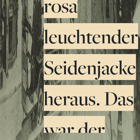
rosa
leuchtender
Seidenjacke
heraus. Das
war der