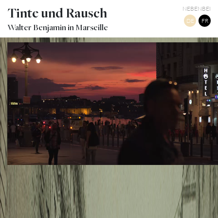
Tinte und Rausch
NEBENBEI
DE
FR
Walter Benjamin in Marseille
CANEBIÈRE, LA NUIT PRÈS DE LA BOURSE
TWITTER
TUMBLR
PINTEREST