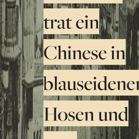
trat ein
Chinese in
blauseidene
Hosen und