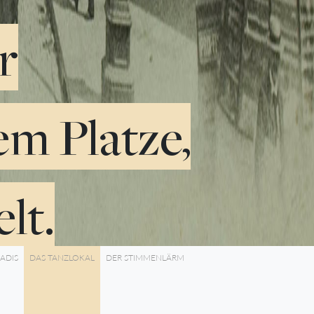
r
em Platze,
lt.
ADIS
DAS TANZLOKAL
DER STIMMENLÄRM