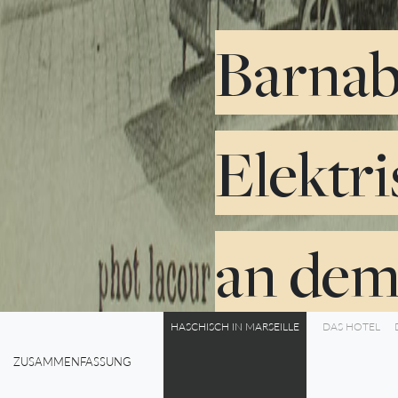
Barnab
Elektri
an dem 
HASCHISCH IN MARSEILLE
DAS HOTEL
ZUSAMMENFASSUNG
0%