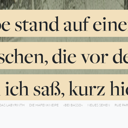
e stand auf eine
schen, die vor d
ich saß, kurz hie
DAS LABYRINTH
DIE HAFENKNEIPE
»BEI BASSO«
NEUES SEHEN
RUE PAR