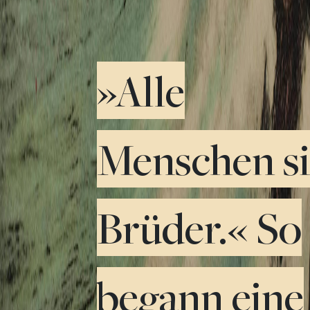
»Alle
Menschen s
Brüder.« So
begann eine