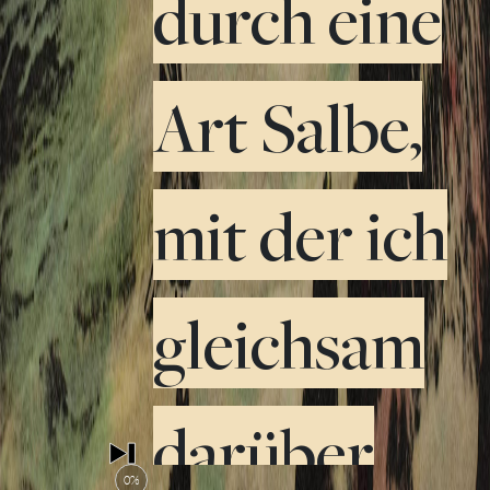
durch eine
Art Salbe,
mit der ich
gleichsam
darüber
0%