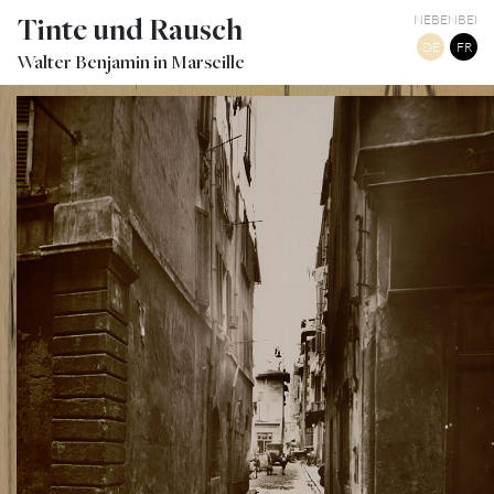
Tinte und Rausch
NEBENBEI
DE
FR
Walter Benjamin in Marseille
VIEUX QUARTIERS DE MARSEILLE : RUE DE NUIT