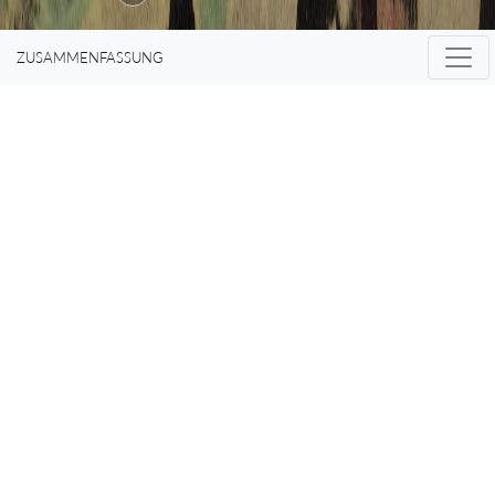
hinfuhr, als
ZUSAMMENFASSUNG
eben dieses
Selbe und
Nämliche