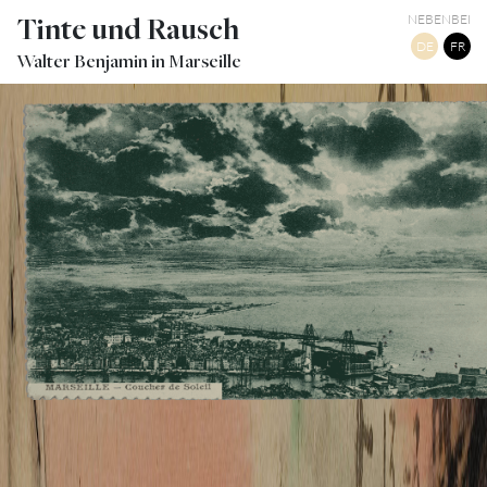
Tinte und Rausch
NEBENBEI
DE
FR
Walter Benjamin in Marseille
VUE D’AVION (AVEC PONT TRANSBORDEUR)
TWITTER
TUMBLR
PINTEREST