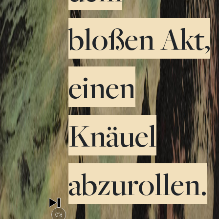
bloßen Akt,
einen
Knäuel
abzurollen.
0%