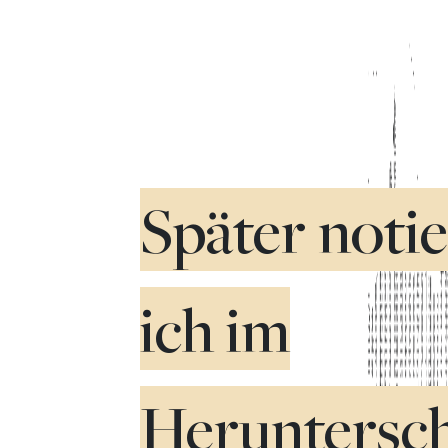
Später notie
ich im
Heruntersc