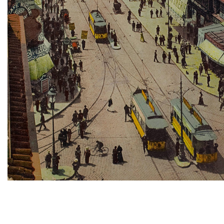
TWITTER
TUMBLR
PINTEREST