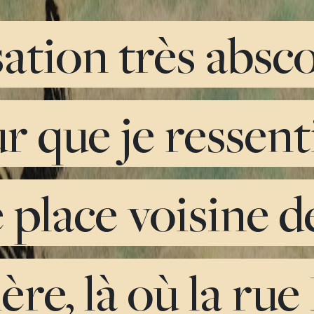
ation très absc
 que je ressenti
 place voisine de
re, là où la rue