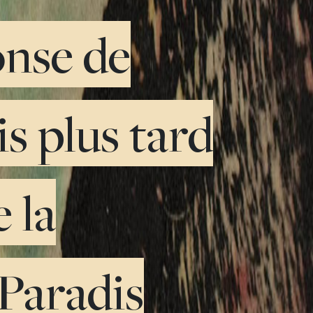
onse de
s plus tard
 la
 Paradis