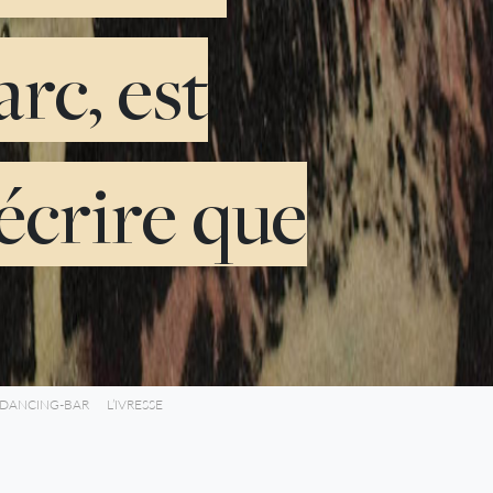
rc, est
décrire que
 DANCING-BAR
L’IVRESSE