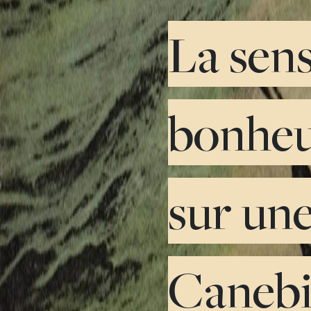
La sens
bonheur
sur une
Canebiè