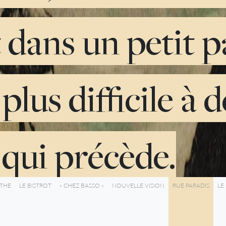
 dans un petit pa
plus difficile à 
 qui précède.
NTHE
LE BISTROT
« CHEZ BASSO »
NOUVELLE VISION
RUE PARADIS
LE