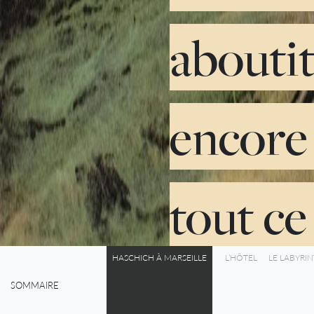
aboutit
encore 
tout ce
HASCHICH À MARSEILLE
L’HÔTEL
LE LABYRI
SOMMAIRE
0%