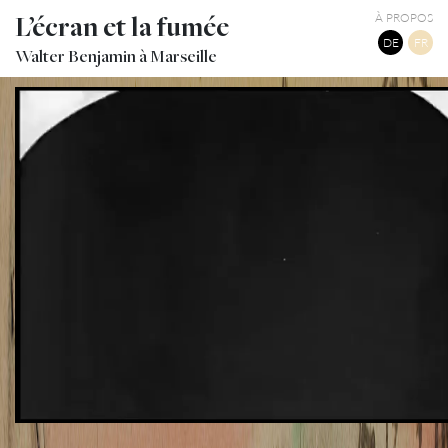
L’écran et la fumée
À PROPOS
DE
FR
Walter Benjamin à Marseille
MICKEY MOUSE - PLANE CRAZY
TWITTER
TUMBLR
PINTEREST