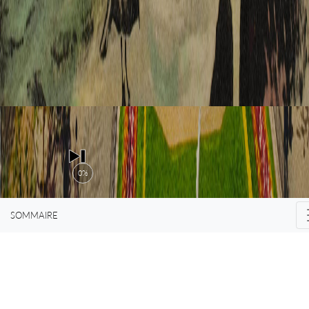
nous nous
aventurons,
mais encore
0%
SOMMAIRE
et surtout