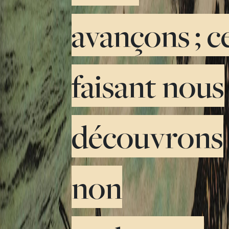
avançons ; c
faisant nous
découvrons
non