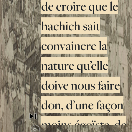
de croire que le
hachich sait
convaincre la
nature qu’elle
doive nous faire
don, d’une façon
moins égoïste, de
0%