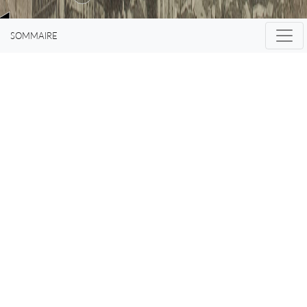
cette dépense de
SOMMAIRE
soi que connaît
l’amour.