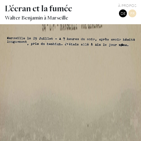
L’écran et la fumée
À PROPOS
DE
FR
Walter Benjamin à Marseille
TWITTER
TUMBLR
PINTEREST
WALTER BENJAMIN, HASCHISCH IN MARSEILLE MANUSCRIT