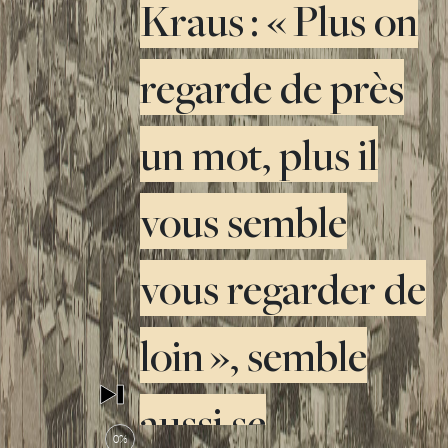
Kraus : « Plus on
regarde de près
un mot, plus il
vous semble
vous regarder de
loin », semble
aussi se
0%