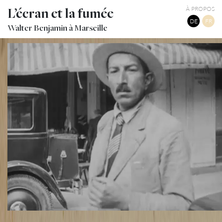
L’écran et la fumée
À PROPOS
DE
FR
Walter Benjamin à Marseille
MARSEILLE VIEUX-PORT
TWITTER
TUMBLR
PINTEREST