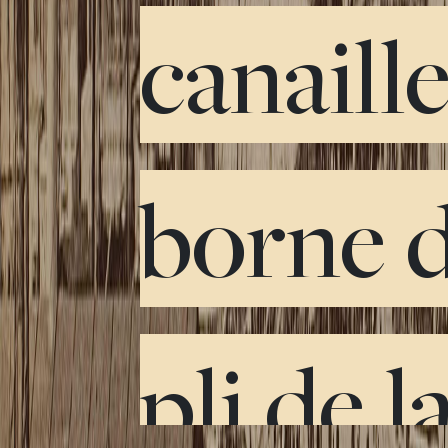
canaill
borne d
pli de l