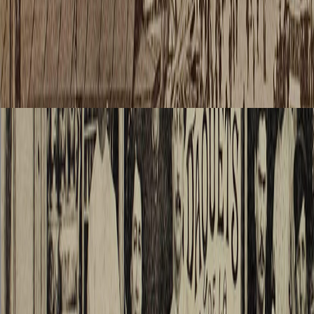
résigna
me tou
tout à 