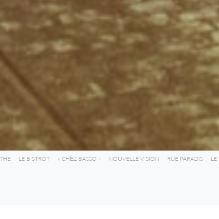
NTHE
LE BISTROT
« CHEZ BASSO »
NOUVELLE VISION
RUE PARADIS
LE