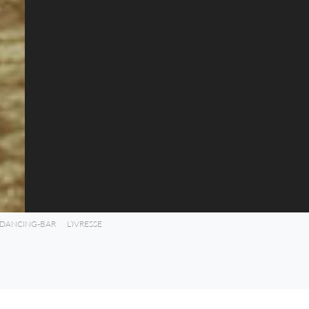
 DANCING-BAR
L’IVRESSE