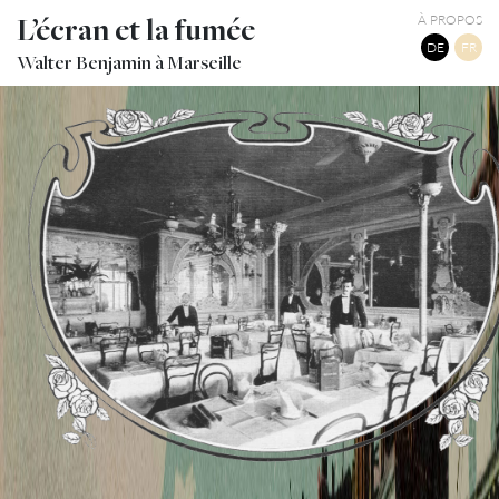
L’écran et la fumée
À PROPOS
DE
FR
Walter Benjamin à Marseille
LE RESTURANT BASSO À MARSEILLE
TWITTER
TUMBLR
PINTEREST