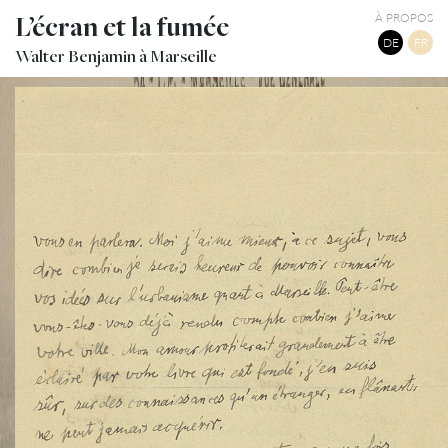
L’écran et la fumée
À PROPOS
DE
FR
Walter Benjamin à Marseille