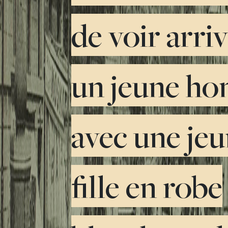
de voir arri
un jeune h
avec une je
fille en robe