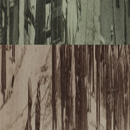
« Voilà qu’el
réussi à
s’échapper 
l’intérieur e