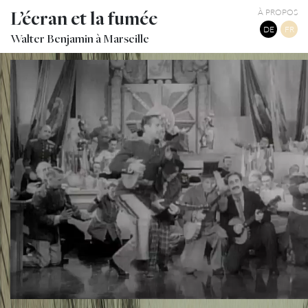
L’écran et la fumée
À PROPOS
DE
FR
Walter Benjamin à Marseille
DUCK SOUP
TWITTER
TUMBLR
PINTEREST