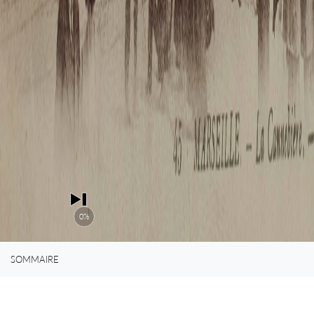
chemise de n
et il la ramè
maintenant.
0%
SOMMAIRE