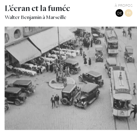
L’écran et la fumée
À PROPOS
DE
FR
Walter Benjamin à Marseille
MARSEILLE VIEUX-PORT
TWITTER
TUMBLR
PINTEREST