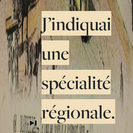
J’indiquai
une
spécialité
régionale.
0%