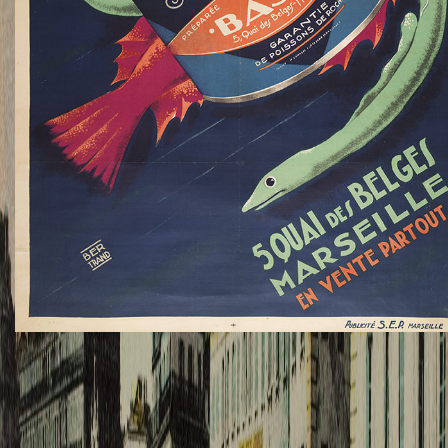
TWITTER
TUMBLR
PINTEREST