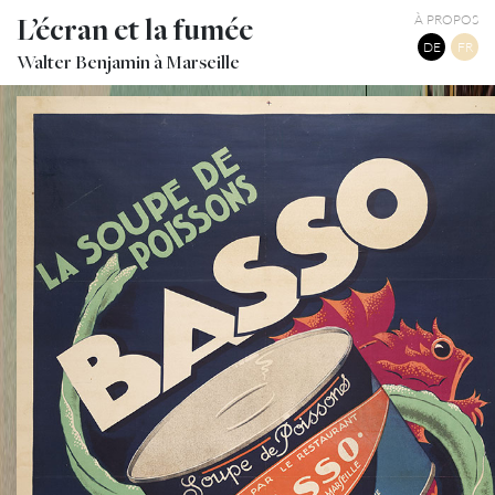
L’écran et la fumée
À PROPOS
DE
FR
Walter Benjamin à Marseille
LA SOUPE DE POISSON BASSO