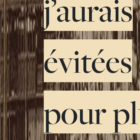
j’aurais
évitées
pour pl