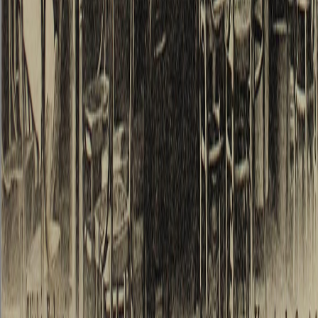
suppor
leur
bestiali