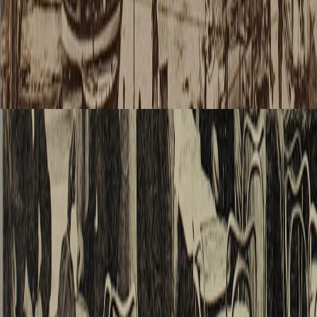
désiré
attirer 
moi leu