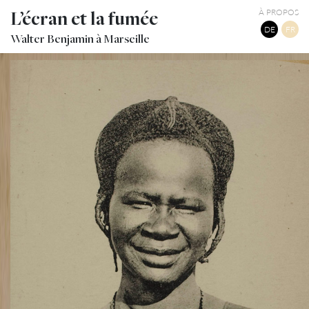
L’écran et la fumée
À PROPOS
DE
FR
Walter Benjamin à Marseille
EXPOSITION COLONIALE DE MARSEILLE