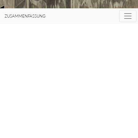
des eignen
ZUSAMMENFASSUNG
Daseins, das die
Liebe kennt, uns
— minder
eigennützig —
freizugeben.