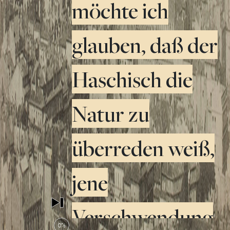
möchte ich
glauben, daß der
Haschisch die
Natur zu
überreden weiß,
jene
Verschwendung
0%