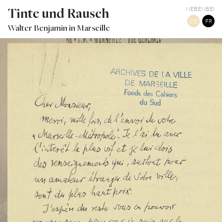
Tinte und Rausch
NEBENBEI
DE
FR
Walter Benjamin in Marseille