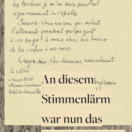
An diesem
Stimmenlärm
TWITTER
TWITTER
TUMBLR
TUMBLR
PINTEREST
PINTEREST
war nun das