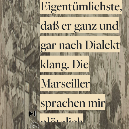
Eigentümlichste,
daß er ganz und
gar nach Dialekt
klang. Die
Marseiller
sprachen mir
plötzlich
0%