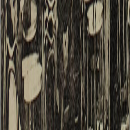
vrais
proléta