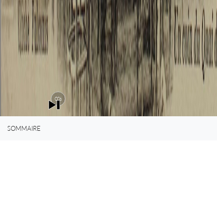
petits
bourge
0%
SOMMAIRE
du