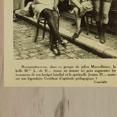
TWITTER
TUMBLR
PINTEREST